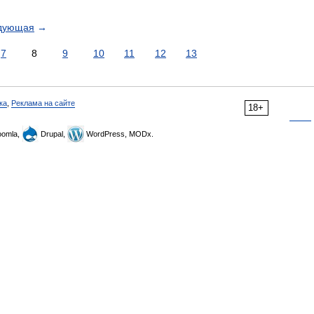
дующая
→
7
8
9
10
11
12
13
ка
,
Реклама на сайте
18+
omla,
Drupal,
WordPress, MODx.