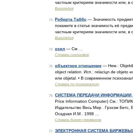
частным критериям значимости или, в 
Википедия
Роберта Таббс
— Значимость предмета
73
покажите в статье значимость её предм
частным критериям значимости или, в 
Википедия
осел
— См …
74
Словарь синонимов
объектное отношение
— Нем.: Objektbe
75
object relation. Исп.: relaciцn de objeto 
или objetal. • В современном психоан
Словарь по психоанализу
СИСТЕМА ПЕРЕДАЧИ ИНФОРМАЦИИ 
76
Price Information Computer) См.: ТОПИ
Издательство Весь Мир . Грэхэм Бетс, 
Осадчая И.М.. 1998 …
Словарь бизнес-терминов
ЭЛЕКТРОННАЯ СИСТЕМА БИРЖЕВЫ
77