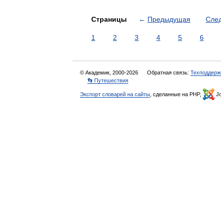
Страницы
←
Предыдущая
Сле
1
2
3
4
5
6
© Академик, 2000-2026
Обратная связь:
Техподдерж
👣 Путешествия
Экспорт словарей на сайты
, сделанные на PHP,
Jo