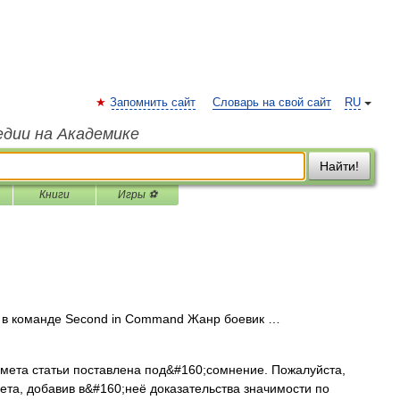
Запомнить сайт
Словарь на свой сайт
RU
едии на Академике
Найти!
Книги
Игры ⚽
в команде Second in Command Жанр боевик …
ета статьи поставлена под&#160;сомнение. Пожалуйста,
ета, добавив в&#160;неё доказательства значимости по