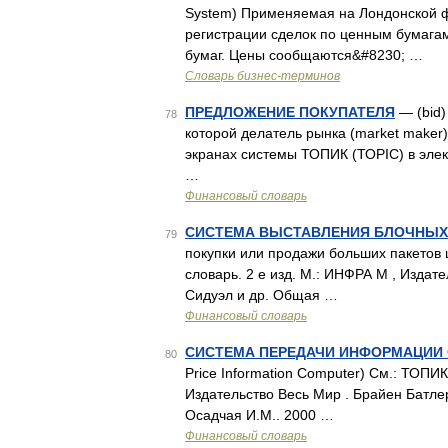
System) Применяемая на Лондонской ф
регистрации сделок по ценным бумага
бумаг. Цены сообщаются&#8230; …
Словарь бизнес-терминов
ПРЕДЛОЖЕНИЕ ПОКУПАТЕЛЯ
— (bid)
78
которой делатель рынка (market maker)
экранах системы ТОПИК (ТОРIС) в эле
…
Финансовый словарь
СИСТЕМА ВЫСТАВЛЕНИЯ БЛОЧНЫХ
79
покупки или продажи больших пакетов
словарь. 2 е изд. М.: ИНФРА М , Издат
Сидуэл и др. Общая …
Финансовый словарь
СИСТЕМА ПЕРЕДАЧИ ИНФОРМАЦИИ 
80
Price Information Computer) См.: ТОПИ
Издательство Весь Мир . Брайен Батлер
Осадчая И.М.. 2000 …
Финансовый словарь