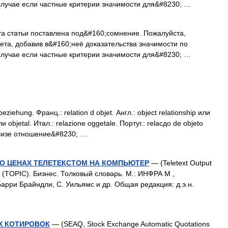
случае если частные критерии значимости для&#8230; …
 статьи поставлена под&#160;сомнение. Пожалуйста,
ета, добавив в&#160;неё доказательства значимости по
случае если частные критерии значимости для&#8230; …
ziehung. Франц.: relation d objet. Англ.: object relationship или
или objetal. Итал.: relazione oggetale. Португ.: relacдo de objeto
ализе отношение&#8230; …
О ЦЕНАХ ТЕЛЕТЕКСТОМ НА КОМПЬЮТЕР
— (Teletext Output
К (TOPIC). Бизнес. Толковый словарь. М.: ИНФРА М ,
Барри Брайндли, С. Уильямс и др. Общая редакция: д.э.н.
Х КОТИРОВОК
— (SEAQ, Stock Exchange Automatic Quotations