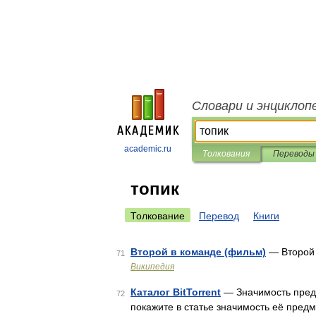
Словари и энциклоп
academic.ru
Толкования
Переводы
топик
Толкование
Перевод
Книги
Второй в команде (фильм)
— Второй 
71
Википедия
Каталог BitTorrent
— Значимость предм
72
покажите в статье значимость её предм