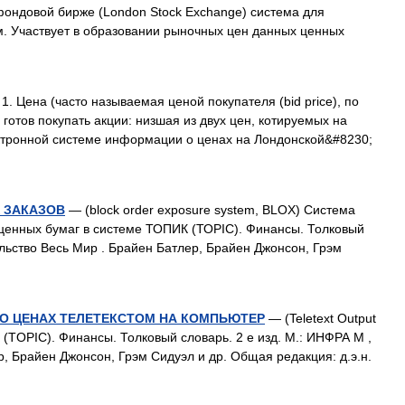
ондовой бирже (London Stock Exchange) система для
м. Участвует в образовании рыночных цен данных ценных
 1. Цена (часто называемая ценой покупателя (bid price), по
 готов покупать акции: низшая из двух цен, котируемых на
ктронной системе информации о ценах на Лондонской&#8230;
 ЗАКАЗОВ
— (block order exposure system, BLOX) Система
 ценных бумаг в системе ТОПИК (ТОРIС). Финансы. Толковый
ельство Весь Мир . Брайен Батлер, Брайен Джонсон, Грэм
О ЦЕНАХ ТЕЛЕТЕКСТОМ НА КОМПЬЮТЕР
— (Teletext Output
К (TOPIC). Финансы. Толковый словарь. 2 е изд. М.: ИНФРА М ,
, Брайен Джонсон, Грэм Сидуэл и др. Общая редакция: д.э.н.